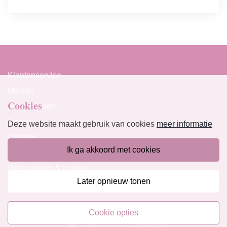
Klantenservice
Merken
Cookies
Voorwaarden
Privacy
Deze website maakt gebruik van cookies
meer informatie
Cookies
ik ga akkoord met cookies
Klachten
Retourneren & Ruilen
later opnieuw tonen
Favorieten
cookie opties