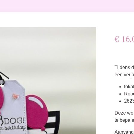
€
16,
Tijdens 
een verj
loka
Rood
2623
Deze wor
te bepal
Aanvang 